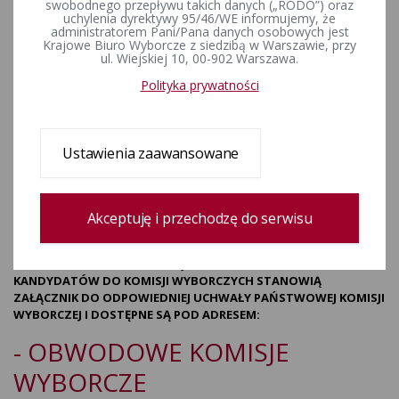
OBWODZIE GŁOSOWANIA
swobodnego przepływu takich danych („RODO”) oraz
uchylenia dyrektywy 95/46/WE informujemy, że
administratorem Pani/Pana danych osobowych jest
- INFORMACJA O
Krajowe Biuro Wyborcze z siedzibą w Warszawie, przy
ul. Wiejskiej 10, 00-902 Warszawa.
UPRAWNIENIACH WYBORCÓW
Polityka prywatności
Z NIEPEŁNOSPRAWOŚCIĄ ORAZ
WYBORCÓW, KTÓRZY
Ustawienia zaawansowane
NAJPÓŹNIEJ W DNIU
GŁOSOWANIA UKOŃCZĄ 60
Akceptuję i przechodzę do serwisu
LAT
WZORY DOKUMENTÓW ZWIĄZANYCH ZE ZGŁASZANIEM
KANDYDATÓW DO KOMISJI WYBORCZYCH STANOWIĄ
ZAŁĄCZNIK
DO ODPOWIEDNIEJ UCHWAŁY PAŃSTWOWEJ KOMISJI
WYBORCZEJ I DOSTĘPNE SĄ POD ADRESEM:
- OBWODOWE KOMISJE
WYBORCZE