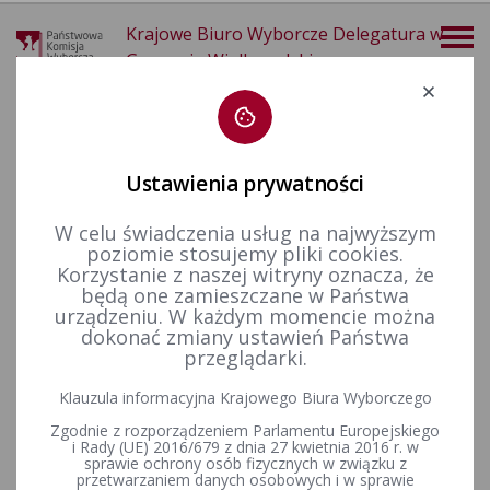
Krajowe Biuro Wyborcze Delegatura w
Gorzowie Wielkopolskim
Deklaracja dostępności
Ustawienia prywatności
W celu świadczenia usług na najwyższym
poziomie stosujemy pliki cookies.
więcej
Korzystanie z naszej witryny oznacza, że
będą one zamieszczane w Państwa
Wzory dokumentów
Wybory do Parlamentu Europejskiego
urządzeniu. W każdym momencie można
dokonać zmiany ustawień Państwa
- WNIOSEK O ZMIANĘ MIEJSCA
przeglądarki.
GŁOSOWANIA
Klauzula informacyjna Krajowego Biura Wyborczego
Zgodnie z rozporządzeniem Parlamentu Europejskiego
- WNIOSEK O UJĘCIE W STAŁYM
i Rady (UE) 2016/679 z dnia 27 kwietnia 2016 r. w
sprawie ochrony osób fizycznych w związku z
przetwarzaniem danych osobowych i w sprawie